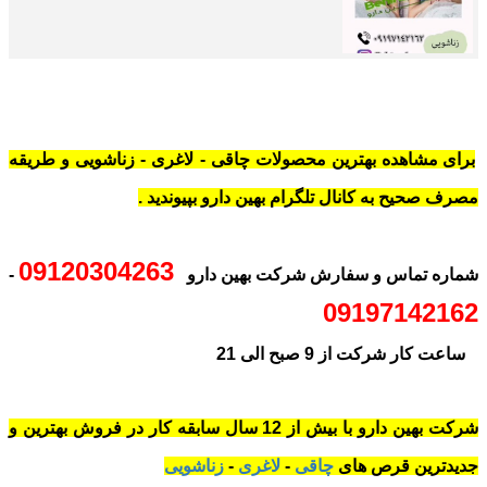
برای مشاهده بهترین محصولات چاقی - لاغری - زناشویی و طریقه
مصرف صحیح به کانال تلگرام بهین دارو بپیوندید .
09120304263
شماره تماس و سفارش شرکت بهین دارو
-
09197142162
ساعت کار شرکت از 9 صبح الی 21
شرکت بهین دارو با بیش از 12 سال سابقه کار در فروش بهترین و
جدیدترین قرص های
چاقی
-
لاغری
-
زناشویی