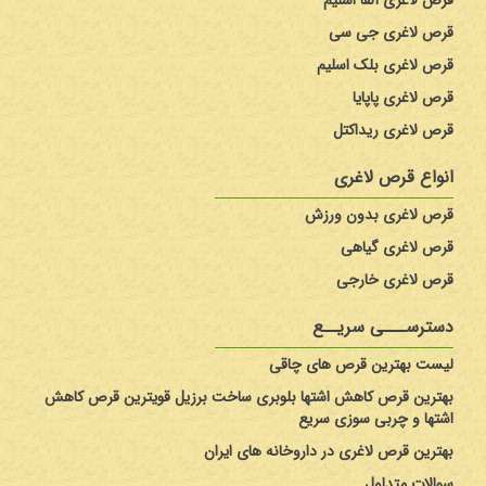
قرص لاغری آلفا اسلیم
قرص لاغری جی سی
قرص لاغری جی سی اسلیمینگ
قرص لاغری بلک اسلیم
قرص لاغری پاپایا
قرص لاغری بدون ورزش
جی سی اسلیمینگ
، با کم کردن اشتها
قرص لاغری ریداکتل
به کاهش وزن شما کمک می‌کند و سبب انرژی بخشیدن به
انواع قرص لاغری
سیستم گوارش می‌شود.
قرص لاغری بدون ورزش
این قرص‌های لاغری قوی علاوه بر تاثیر بسزا در
کاهش اشتها
، افزایش
قرص لاغری گیاهی
چربی سوزی
و ایجاد لاغری بدون عوارض جانبی هستند و می توان با خیال
قرص لاغری خارجی
راحت به صورت مستمر از آن‌ها استفاده کرد.
دسترســـی سریــع
ترکیبات قرص لاغری بدون ورزش
لیست بهترین قرص های چاقی
بهترین قرص کاهش اشتها بلوبری ساخت برزیل قویترین قرص کاهش
مواد تشکیل دهنده قرص لاغری بدون ورزش کاملا طبیعی و
اشتها و چربی سوزی سریع
گیاهی است. ترکیبات این قرص سیبوترامین که یک ترکیب ضد
بهترین قرص لاغری در داروخانه های ایران
اشتها بوده و باعث کاهش وزن شما در سلامت کامل می گردد.
سوالات متداول