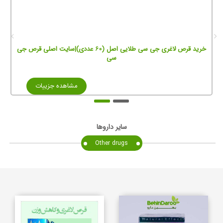
خرید قرص لاغری جی سی طلایی اصل (60 عددی)|سایت اصلی قرص جی
سی
مشاهده جزییات
سایر داروها
Other drugs