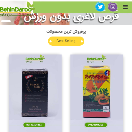
ق
ر
ص
ل
غ
ر
ی
ب
د
و
ن
و
ر
ز
ش
پرفروش ترین محصولات
Best-Selling