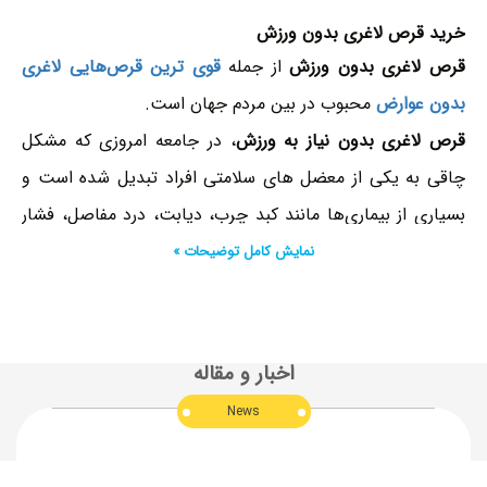
خرید قرص لاغری بدون ورزش
قرص لاغری بدون ورزش
از جمله
قوی ترین قرص‌هایی لاغری
بدون عوارض
محبوب در بین مردم جهان است.
قرص لاغری بدون نیاز به ورزش
، در جامعه امروزی که مشکل
چاقی به یکی از معضل های سلامتی افراد تبدیل شده است و
بسیاری از بیماری‌ها مانند کبد چرب، دیابت، درد مفاصل، فشار
خون، تنگی نفس و برخی از نارسایی های گوارشی رابطه
نمایش کامل توضیحات »
مستقیمی با چاقی دارند؛ برای افراد الزامی است.
تناسب اندام
و کاهش وزن
اصولی علاوه بر جذابیت ظاهری و ایجاد حس
اعتماد به‌نفس در فرد، شانس ابتلا به برخی بیماری‌ها نظیر
اخبار و مقاله
مشکلات قلبی و عروقی، مشکلات کبدی و فشار خون را کاهش
News
می‌دهد.
در این مبحث به معرفی
قرص لاغری بدون ورزش
و بررسی