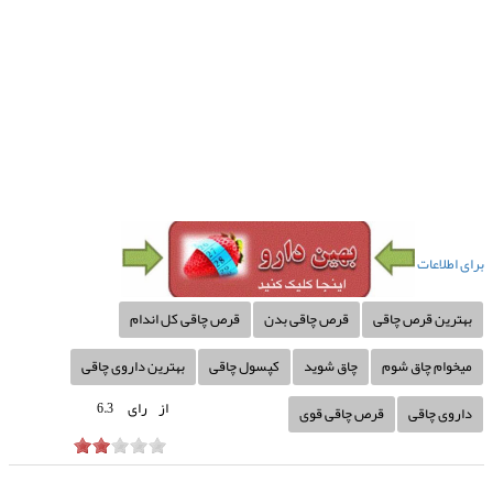
برای اطلاعات
بهترین قرص چاقی
قرص چاقی بدن
قرص چاقی کل اندام
میخوام چاق شوم
چاق شوید
کپسول چاقی
بهترین داروی چاقی
از
رای
6.3
داروی چاقی
قرص چاقی قوی