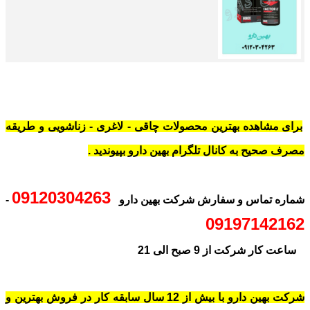
برای مشاهده بهترین محصولات چاقی - لاغری - زناشویی و طریقه
مصرف صحیح به کانال تلگرام بهین دارو بپیوندید .
09120304263
شماره تماس و سفارش شرکت بهین دارو
-
09197142162
ساعت کار شرکت از 9 صبح الی 21
شرکت بهین دارو با بیش از 12 سال سابقه کار در فروش بهترین و