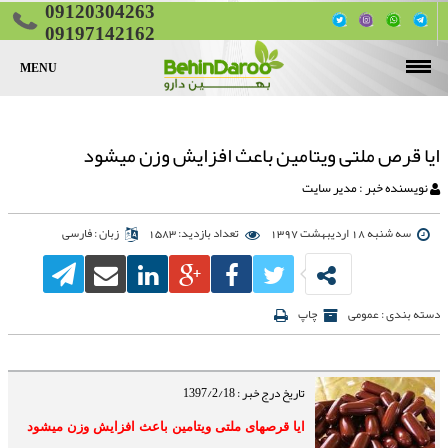
09120304263
09197142162
MENU
صفحه اصلی
قرص لاغری
ایا قرص ملتی ویتامین باعث افزایش وزن میشود
قرص چاقی
قرص چربی سوز شکم و پهلو
نویسنده خبر : مدیر سایت
قرص تقویت جنسی
قرص چاقی پایین تنه (ران و باسن)
قرص کاهش اشتها
سه شنبه 18 اردیبهشت 1397
تعداد بازدید: 1583
زبان : فارسی
مقالات
قرص چاقی صورت
تماس با ما
دسته بندی : عمومی
چاپ
تناسب اندام
لیست کامل قرص‌های لاغری گیاهی
تاریخ درج خبر : 1397/2/18
ایا قرصهای ملتی ویتامین باعث افزایش وزن میشود