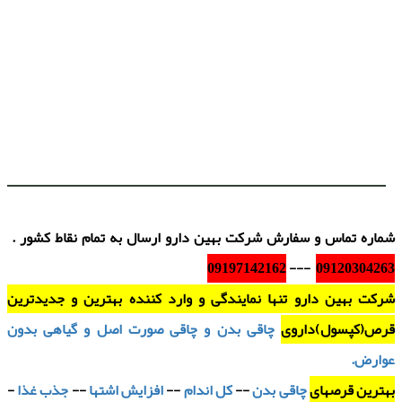
شماره تماس و سفارش شرکت بهین دارو ارسال به تمام نقاط کشور .
09197142162
---
09120304263
شرکت بهین دارو تنها نمایندگی و وارد کننده بهترین و جدیدترین
قرص(کپسول)داروی
چاقی بدن و چاقی صورت اصل و گیاهی بدون
عوارض.
بهترین قرصهای
چاقی بدن
--
کل اندام
--
افزایش اشتها
--
جذب غذا
-