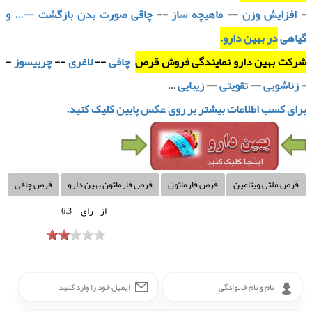
-
افزایش وزن
--
ماهیچه ساز
--
چاقی صورت بدن بازگشت --... و
گیاهی
در بهین دارو.
شرکت بهین دارو نمایندگی فروش قرص
چاقی
--
لاغری
--
چربیسوز
-
-
زناشویی
--
تقویتی
--
زیبایی
...
برای کسب اطلاعات بیشتر بر روی عکس پایین کلیک کنید.
قرص ملتی ویتامین
قرص فارماتون
قرص فارماتون بهین دارو
قرص چاقی
از
رای
6.3