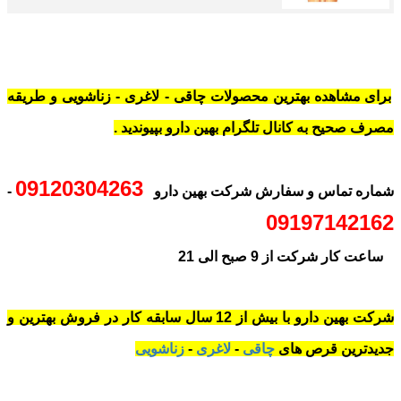
برای مشاهده بهترین محصولات چاقی - لاغری - زناشویی و طریقه
مصرف صحیح به کانال تلگرام بهین دارو بپیوندید .
09120304263
شماره تماس و سفارش شرکت بهین دارو
-
09197142162
ساعت کار شرکت از 9 صبح الی 21
شرکت بهین دارو با بیش از 12 سال سابقه کار در فروش بهترین و
جدیدترین قرص های
چاقی
-
لاغری
-
زناشویی