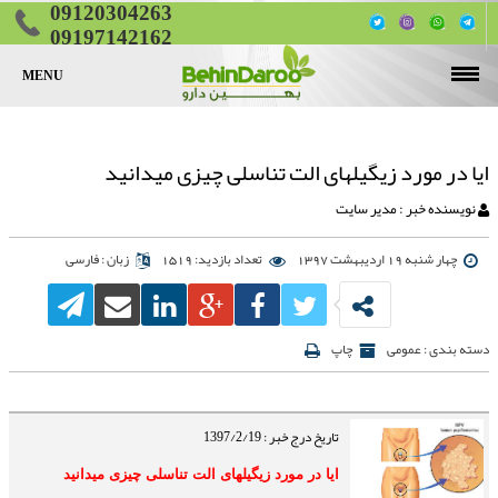
09120304263
09197142162
MENU
صفحه اصلی
قرص لاغری
ایا در مورد زیگیلهای الت تناسلی چیزی میدانید
قرص چاقی
قرص چربی سوز شکم و پهلو
نویسنده خبر : مدیر سایت
قرص تقویت جنسی
قرص چاقی پایین تنه (ران و باسن)
قرص کاهش اشتها
چهار شنبه 19 اردیبهشت 1397
تعداد بازدید: 1519
زبان : فارسی
مقالات
قرص چاقی صورت
تماس با ما
دسته بندی : عمومی
چاپ
تناسب اندام
لیست کامل قرص‌های لاغری گیاهی
تاریخ درج خبر : 1397/2/19
ایا در مورد زیگیلهای الت تناسلی چیزی میدانید