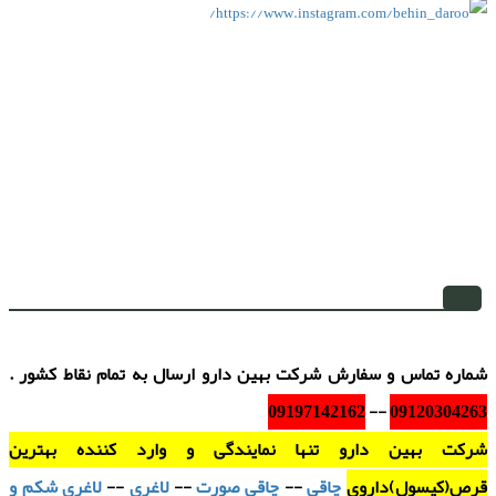
شماره تماس و سفارش شرکت بهین دارو ارسال به تمام نقاط کشور .
09197142162
--
09120304263
شرکت بهین دارو تنها نمایندگی و وارد کننده بهترین
قرص(کپسول)داروی
چاقی
--
چاقی صورت
--
لاغری
--
لاغری شکم و