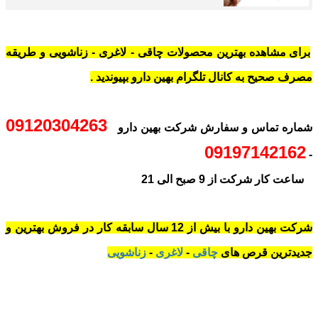
برای مشاهده بهترین محصولات چاقی - لاغری - زناشویی و طریقه
مصرف صحیح به کانال تلگرام بهین دارو بپیوندید .
09120304263
شماره تماس و سفارش شرکت بهین دارو
09197142162
-
ساعت کار شرکت از 9 صبح الی 21
شرکت بهین دارو با بیش از 12 سال سابقه کار در فروش بهترین و
جدیدترین قرص های
چاقی
-
لاغری
-
زناشویی