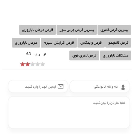
بهترین قرص لاغری
بهترین قرص چربی سوز
قرص درمان ناباروری
قرص کانفیدو
قرص وایمکس
قرص افزایش اسپرم
درمان ناباروری
از
رای
6.3
مشکلات ناباروری
قرص لاغری قوی