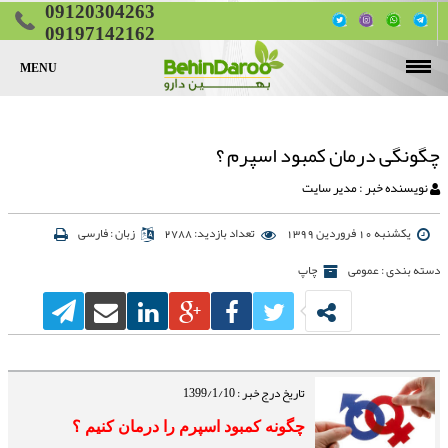
09120304263
09197142162
MENU
صفحه اصلی
قرص لاغری
چگونگی درمان کمبود اسپرم ؟
قرص چاقی
قرص چربی سوز شکم و پهلو
نویسنده خبر : مدیر سایت
قرص تقویت جنسی
قرص چاقی پایین تنه (ران و باسن)
قرص کاهش اشتها
یکشنبه 10 فروردین 1399
تعداد بازدید: 2788
زبان : فارسی
مقالات
قرص چاقی صورت
دسته بندی : عمومی
چاپ
تماس با ما
تناسب اندام
لیست کامل قرص‌های لاغری گیاهی
تاریخ درج خبر : 1399/1/10
چگونه کمبود اسپرم را درمان کنیم ؟