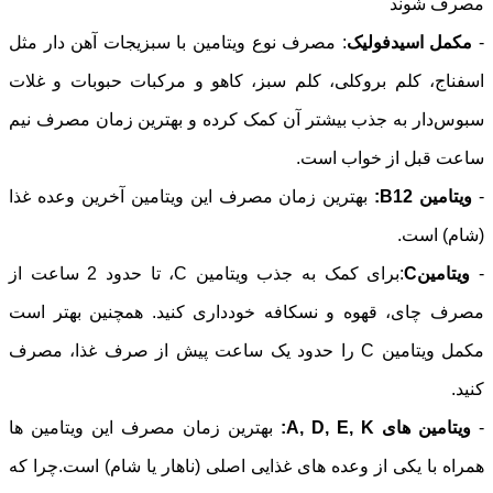
مصرف شوند
-
مکمل اسیدفولیک
: مصرف نوع ویتامین با سبزیجات آهن دار مثل
اسفناج، کلم بروکلی، کلم سبز، کاهو و مرکبات حبوبات و غلات
سبوس‌دار به جذب بیشتر آن کمک کرده و بهترین زمان مصرف نیم
ساعت قبل از خواب است.
-
ویتامین
B12
:
بهترین زمان مصرف این ویتامین آخرین وعده غذا
(شام) است.
-
ویتامینC
:برای کمک به جذب ویتامین C، تا حدود 2 ساعت از
مصرف چای، قهوه و نسکافه خودداری کنید. همچنین بهتر است
مکمل ویتامین C را حدود یک ساعت پیش از صرف غذا، مصرف
کنید.
-
ویتامین های A, D, E, K:
بهترین زمان مصرف این ویتامین ها
همراه با یکی از وعده های غذایی اصلی (ناهار یا شام) است.چرا که