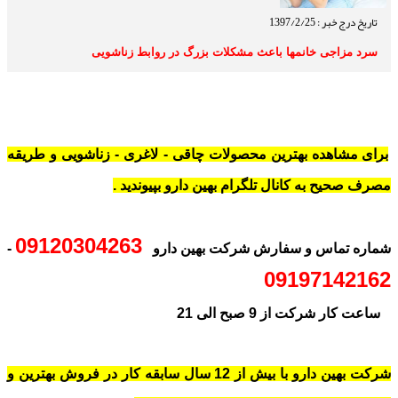
تاریخ درج خبر : 1397/2/25
سرد مزاجی خانمها باعث مشکلات بزرگ در روابط زناشویی
برای مشاهده بهترین محصولات چاقی - لاغری - زناشویی و طریقه
مصرف صحیح به کانال تلگرام بهین دارو بپیوندید .
09120304263
شماره تماس و سفارش شرکت بهین دارو
-
09197142162
ساعت کار شرکت از 9 صبح الی 21
شرکت بهین دارو با بیش از 12 سال سابقه کار در فروش بهترین و