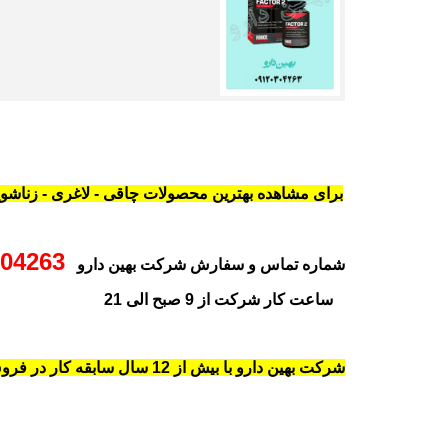
برای مشاهده بهترین محصولات چاقی - لاغری - زناشویی
04263
شماره تماس و سفارش شرکت بهین دارو
ساعت کار شرکت از 9 صبح الی 21
شرکت بهین دارو با بیش از 12 سال سابقه کار در فروش بهترین و جدیدترین قرص های