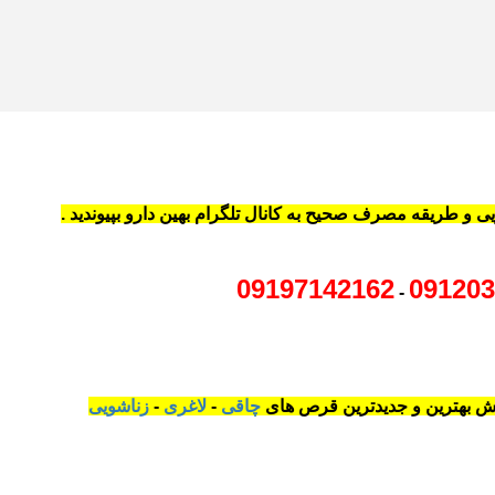
 و طریقه مصرف صحیح به کانال تلگرام بهین دارو بپیوندید .
09197142162
091203
-
چاقی
-
لاغری
-
زناشویی