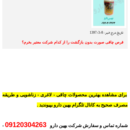
تاریخ درج خبر : 1397/3/8
قرص چاقی صورت بدون بازگشت را از کدام شرکت معتبر بخرم؟
برای مشاهده بهترین محصولات چاقی - لاغری - زناشویی و طریقه
مصرف صحیح به کانال تلگرام بهین دارو بپیوندید .
09120304263
شماره تماس و سفارش شرکت بهین دارو
-