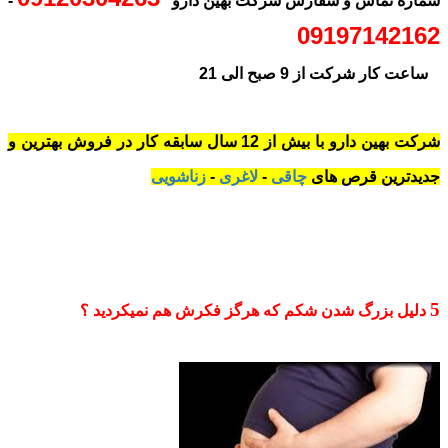
شماره تماس و سفارش شرکت بهین دارو
-
09197142162
ساعت کار شرکت از 9 صبح الی 21
شرکت بهین دارو با بیش از 12 سال سابقه کار در فروش بهترین و
جدیدترین قرص های
چاقی
-
لاغری
-
زناشویی
5
دلیل بزرگ شدن شکم که هرگز فکرش هم نمیکردید ؟