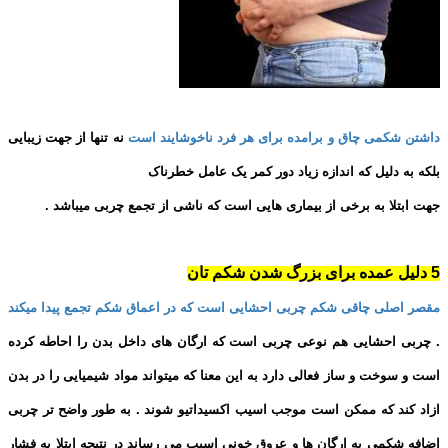
داشتن شکمی چاق و برامده برای هر فرد ناخوشایند است
نه تنها از جهت زیبایی
بلکه به دلیل که اندازه زیاد دور کمر یک عامل خطرناک
جهت ابتلا به برخی از بیماری هایی است که ناشی از تجمع چربی میباشد .
5 دلیل عمده برای بزرگ شدن شکم تان
مقصر اصلی چاقی شکم چربی احشایی است که در اعماق شکم تجمع پیدا میکند
. چربی احشایی هم نوعی چربی است که ارگان های داخل بدن را احاطه کرده
است و سوخت و ساز فعالی دارد به این معنا که میتواند مواد شیمیایی را در بدن
ازاد کند که ممکن است موجب اسیب اکسیداتیو شوند . به طور واضح تر چربی
اضافه شکمی به ارگان ها و عروق خونی اسیب می رساند در نتیجه ابتلا به فشار