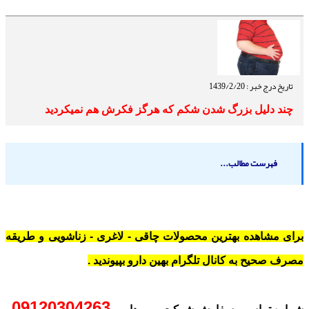
تاریخ درج خبر : 1439/2/20
چند دلیل بزرگ شدن شکم که هرگز فکرش هم نمیکردید
فهرست مطالب...
برای مشاهده بهترین محصولات چاقی - لاغری - زناشویی و طریقه
مصرف صحیح به کانال تلگرام بهین دارو بپیوندید .
09120304263