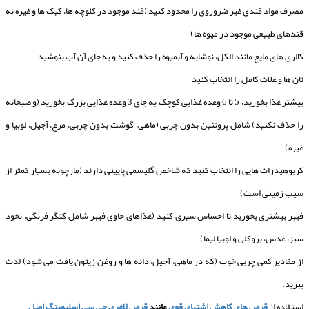
مصرف مواد قندی غیر ضروروی را محدود کنید (قند موجود در کلوچه ها، کیک ها و غیره نه
قندهای طبیعی موجود در میوه ها)
کالری های مایع مانند الکل، نوشابه و آبمیوه را حذف کنید و به جای آن آب بنوشید
نان ها و غلات کامل را انتخاب کنید
بیشتر غذا بخورید، 5 تا 6 وعده غذایی کوچک به جای 3 وعده غذایی بزرگ بخورید (و صبحانه
را حذف نکنید) شامل پروتئین بدون چربی (ماهی، گوشت بدون چربی، مرغ، آجیل، لوبیا و
غیره)
کربوهیدرات هایی را انتخاب کنید که شاخص گلیسمی پایینی دارند (مارچوبه بسیار کمتر از
سیب زمینی است)
فیبر بیشتری بخورید تا احساس سیری کنید (غذاهای حاوی فیبر شامل کنگر فرنگی، نخود
سبز، عدس، بروکلی و لوبیا لیما)
از مقادیر کمی چربی خوب (که در ماهی، آجیل، دانه ها و روغن زیتون یافت می شود) لذت
ببرید.
استفاده از
قرص های کاهش اشتهای قوی
مانند
قرص لاغری جی سی اسلیمینگ اصل