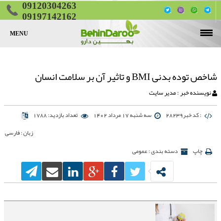
09120304263
09197142162
MENU
صفحه اصلی
قرص لاغری
شاخص توده بدنی BMI و تاثیر آن بر سلامت انسان
قرص چاقی
قرص چربی سوز شکم و پهلو
نویسنده خبر : مدیر سایت
قرص تقویت جنسی
قرص چاقی پایین تنه (ران و باسن)
قرص کاهش اشتها
: کد خبر28239
سه شنبه 17 مرداد 1402
تعداد بازدید: 1788
مقالات
قرص چاقی صورت
زبان : فارسی
تماس با ما
چاپ
دسته بندی : عمومی
تناسب اندام
لیست کامل قرص‌های لاغری گیاهی