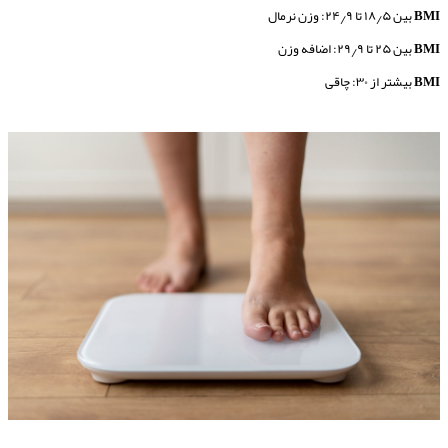
BMI
بین ۱۸٫۵ تا ۲۴٫۹: وزن نرمال
BMI
بین ۲۵ تا ۲۹٫۹: اضافه وزن
BMI
بیشتر از ۳۰: چاقی