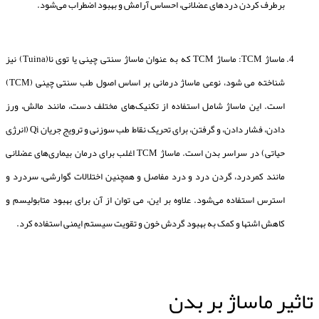
برطرف کردن درد‌های عضلانی، احساس آرامش و بهبود اضطراب می‌شود.
ماساژ TCM: ماساژ TCM که به عنوان ماساژ سنتی چینی یا توی نا(Tuina) نیز
شناخته می شود، نوعی ماساژ درمانی بر اساس اصول طب سنتی چینی (TCM)
است. این ماساژ شامل استفاده از تکنیک‌های مختلف دست، مانند مالش، ورز
دادن، فشار دادن، و گرفتن، برای تحریک نقاط طب سوزنی و ترویج جریان Qi (انرژی
حیاتی) در سراسر بدن است. ماساژ TCM اغلب برای درمان بیماری‌های عضلانی
مانند کمردرد، گردن درد و درد مفاصل و همچنین اختلالات گوارشی، سردرد و
استرس استفاده می‌شود. علاوه بر این، می توان از آن برای بهبود متابولیسم و
کاهش اشتها و کمک به بهبود گردش خون و تقویت سیستم ایمنی استفاده کرد.
تاثیر ماساژ بر بدن