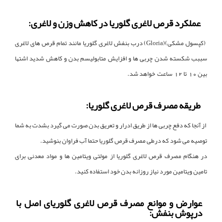
عملکرد قرص لاغری گلوریا در کاهش وزن و لاغری:
(کپسول‌ مشکی)(Gloria) درب بنفش لاغری گلوریا مانند تمام قرص های لاغری
سببب شکسته شدن چربی ها و افزایش متابولیسم بدن و کاهش شدید اشتها
بین 10 تا 12 ساعت خواهد شد.
طریقه مصرف قرص لاغری گلوریا:
از آنجا که دفع چربی ها از طریق ادرار و تعریق بدن صورت می گیرد بشدت به شما
توصیه می شود که درطی مصرف قرص گلوریا حتما آب فراوان بنوشید.
در هنگام مصرف قرص لاغری گلوریا از مولتی ویتامین ها و مواد معدنی برای
تامین ویتامین مورد نیاز روزانه بدن خود استفاده کنید.
عوارض و موانع مصرف قرص لاغری گلوریای اصل با
درپوش بنفش: