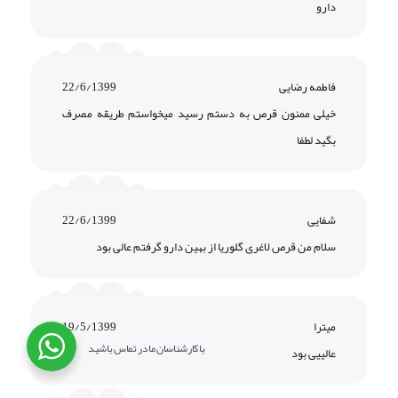
دارو
فاطمه رضایی
22/6/1399
خیلی ممنون قرص به دستم رسید میخواستم طریقه مصرف
بگید لطفا
شفایی
22/6/1399
سلام من قرص لاغری گلوریا از بهین دارو گرفتم عالی بود
میترا
19/5/1399
با کارشناسان ما در تماس باشید
عالییی بود