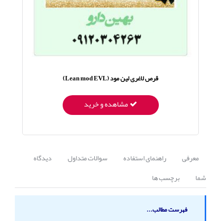
قرص لاغری لین مود (Lean mod EVL)
قرص لا
مشاهده و خرید
معرفی
راهنمای استفاده
سوالات متداول
دیدگاه
شما
برچسب ها
فهرست مطالب...