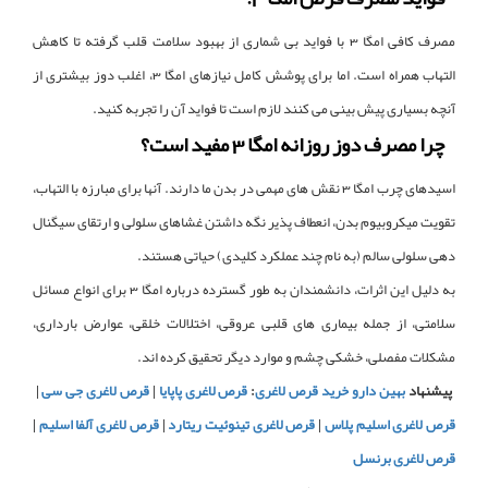
مصرف کافی امگا 3 با فواید بی شماری از بهبود سلامت قلب گرفته تا کاهش
التهاب همراه است. اما برای پوشش کامل نیازهای امگا 3، اغلب دوز بیشتری از
آنچه بسیاری پیش بینی می کنند لازم است تا فواید آن را تجربه کنید.
چرا مصرف دوز روزانه امگا 3 مفید است؟
اسیدهای چرب امگا 3 نقش های مهمی در بدن ما دارند. آنها برای مبارزه با التهاب،
تقویت میکروبیوم بدن، انعطاف پذیر نگه داشتن غشاهای سلولی و ارتقای سیگنال
دهی سلولی سالم (به نام چند عملکرد کلیدی) حیاتی هستند.
به دلیل این اثرات، دانشمندان به طور گسترده درباره امگا 3 برای انواع مسائل
سلامتی، از جمله بیماری های قلبی عروقی، اختلالات خلقی، عوارض بارداری،
مشکلات مفصلی، خشکی چشم و موارد دیگر تحقیق کرده اند.
پیشنهاد
بهین دارو
خرید قرص لاغری
:
قرص لاغری پاپایا
|
قرص لاغری جی سی
|
قرص لاغری اسلیم پلاس
|
قرص لاغری تینوئیت ریتارد
|
قرص لاغری آلفا اسلیم
|
قرص لاغری برنسل