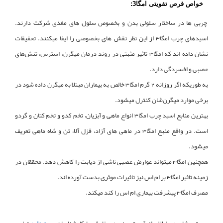
خواص قرص تقویتی امگا3:
چربی ها در ساختار سلولی بدن و بخصوص سلول های مغذی شرکت دارند.
اسیدهای چرب امگا3 از این نظر نقش های بخصوصی را ایفا میکنند. تحقیقات
نشان داده اند که امگا3 تاثیر مثبتی در روند درمان میگرن، استرس، تنش‌های
عصبی و افسردگی دارد.
به طوریکه اگر روزانه 2 گرم امگا3 خالص به بیماران مبتلا به میگرن داده شود در
برخی موارد میگرن‌شان کنترل میشود.
بهترین منابع اسید چرب امگا3 انواع ماهی و آبزیان، تخم کدو و تخم کتان و گردو
است. در واقع منبع امگا3 در ماهی های آزاد، قزل آلا، تن و شاه ماهی تعریف
میشود.
همچنین امگا3 میتواند عوارض عصبی ناشی از دیابت را کاهش دهد. محققان در
زمینه تاثیر امگا3 بر ام اس نیز تاثیرات موثری بدست آورده اند.
مصرف امگا3 پیشرفت بیماری ام اس را کند میکند.