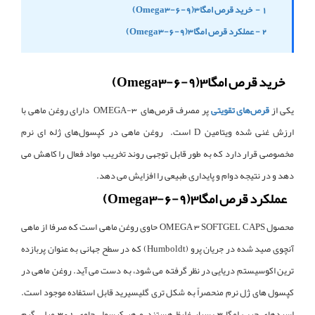
1 - خرید قرص امگا3(Omega3-6-9)
2 - عملکرد قرص امگا3(Omega3-6-9)
خرید قرص امگا3(Omega3-6-9)
یکی از
قرص‌های تقویتی
پر مصرف قرص‌های OMEGA-3 دارای روغن ماهی با
ارزش غنی شده ویتامین D است. روغن ماهی در کپسول‌های ژله ای نرم
مخصوصی قرار دارد که به طور قابل توجهی روند تخریب مواد فعال را کاهش می
دهد و در نتیجه دوام و پایداری طبیعی را افزایش می دهد.
عملکرد قرص امگا3(Omega3-6-9)
محصول OMEGA 3 SOFTGEL CAPS حاوی روغن ماهی است که صرفا از ماهی
آنچوی صید شده در جریان پرو (Humboldt) که در سطح جهانی به عنوان پربازده
ترین اکوسیستم دریایی در نظر گرفته می شود، به دست می آید. روغن ماهی در
کپسول های ژل نرم منحصراً به شکل تری گلیسیرید قابل استفاده موجود است.
اسیدهای چرب امگا 3 بسیار غلیظ هستند و هر کپسول حاوی 301 میلی گرم