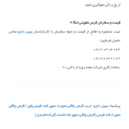
از یخ زدگی جلوگیری شود.
قیمت و سفارش قرص تقویتی امگا 3
جهت مشاوره و اطلاع از قیمت و نحوه سفارش با کارشناسان
بهین دارو
تماس
حاصل فرمایید:
263 04 03 0912
62 21 714 0919
ساعات کاری شرکت همه روزه از 9 الی 20
پیشنهاد
بهین دارو
: خرید
قرص چاقی صورت سوپر فت فیس پاور
|
قرص چاقی
صورت فت فیس
|
قرص چاقی سوپر فت فست کل اندام بدن
|