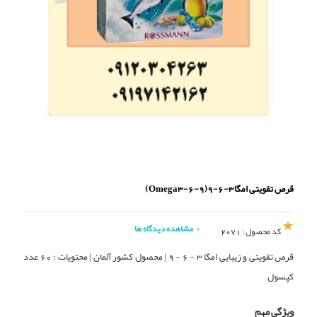
قرص تقویتی امگا3-6-9(Omega3-6-9)
مشاهده دیدگاه ها
کد محصول : 2071
قرص تقویتی و زیبایی امگا 3 - 6 - 9 | محصول کشور آلمان | محتویات : 60 عدد
کپسول
ویژگی مهم