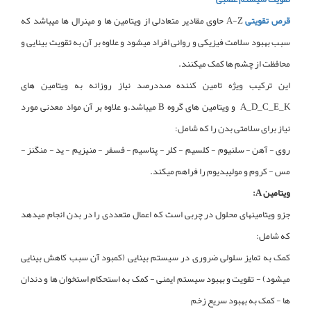
قرص تقویتی
A-Z حاوی مقادیر متعادلی از ویتامین ها و مینرال ها میباشد که
سبب بهبود سلامت فیزیکی و روانی افراد میشود و علاوه بر آن به تقویت بینایی و
محافظت از چشم ها کمک میکنند.
این ترکیب ویژه تامین کننده صددرصد نیاز روزانه به ویتامین های
A_D_C_E_K و ویتامین های گروه B میباشد.و علاوه بر آن مواد معدنی مورد
نیاز برای سلامتی بدن را که شامل:
روی - آهن - سلنیوم - کلسیم - کلر - پتاسیم - فسفر - منیزیم - ید - منگنز -
مس - کروم و مولیبدیوم را فراهم میکند.
ویتامین A:
جزو ویتامینهای محلول در چربی است که اعمال متعددی را در بدن انجام میدهد
که شامل:
کمک به تمایز سلولی ضروری در سیستم بینایی (کمبود آن سبب کاهش بینایی
میشود) - تقویت و بهبود سیستم ایمنی - کمک به استحکام استخوان ها و دندان
ها - کمک به بهبود سریع زخم