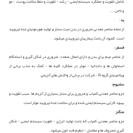
شامل:تقویت و عملکرد سیستم ایمنی - رشد - تقویت و حفظ سلامت پوست - مو
و ناخن ...
ید
:
از جمله عناصر معدنی ضروری در بدن جهت سنتز و تولید هورمونهای غده تیرویید
است. کمبود آن باعث بیماریهای تیروییدی میشود.
فسفر:
از عناصر مهم برای بدن و دارای اعمال متعدد. ضروری در شکل گیری و استحکام
استخوان ها و داندانها - موثر در عملکرد کلیه ها - کمک به جذب برخی از
ویتامینهای گروه B - شرکت در برخی از واکنش های آنزیمی
سلنیوم:
جزو عناصر معدنی کمیاب و ضروری برای سنتز بسیاری از آنزیم ها. سبب تقویت و
بهبود کارایی سیستم ایمنی شده و برای سلامت غده تیرویید موثر است.
منگنز
:
جزو عناصر معدنی کمیاب که باعث تولید انرژی - تقویت سیستم ایمنی - شکل
گیری غضروف ها و مفاصل - تنظیم قند خون میشود.