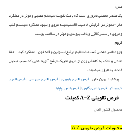
مس:
یک عنصر معدنی ضروری است که باعث تقویت سیستم عصبی و موثر در عملکرد
مغز -دموثر در افزایش خاصیت الاستیسیته عروق و بهبود عملکرد سیستم قلب
و عروق در سنتز کلاژن و بافت پیوندی و موثر در سلامت پوست
کروم:
جزو عناصر معدنی که باعث تنظیم ترشح انسولین و قندخون - عملکرد کبد - حفظ
تعادل و کمک به کاهش وزن از طریق تحریک ترشح آنزیم هایی که سبب تبدبل
قندها به انرژی میشوند.
پیشنهاد بهین دارو:
قرص لاغری بلوبری
|
قرص لاغری جی سی
|
قرص لاغری
کربوبلاکر
|
قرص لاغری گلوریا
|
قرص لاغری پاپایا
قرص تقویتی A-Z کمپلت
محصول کشور آلمان
محتویات قرص تقویتی A-Z: