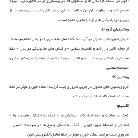
(موثر در استحکام دندان ها و استخوان ها) در پیشگیری از سرماخوردگی - بهبود
سریع زخم و ... علاوه بر آن این ویتامین دارای خواص آنتی اکسیدانی بوده و در از
بین بردن رادیکال های آزاد و مخرب مفید است.
ویتامینهای گروه B:
جزو ویتامین های محلول در آب است که اعمال متعددی را در بدن انجام میدهند.
از جمله تاثیر در رشد و تقسیم سلولی - واکنش های متابولیکی در بدن - حفظ
سلامتی و شادابی پوست - مو و ناخن - بهبود و تقویت عملکرد سیستم ایمنی و
سیستم عصبی
ویتامین K:
جزو ویتامین های محلول در چربی ضروری جهت فرایند انعقاد خون و موثر در حفظ
سلامت و استحکام استخوان ها میباشد.
کلسیم:
کمک به ساخت و حفظ استحکام استخوان ها - کمک به انقباض ماهیچه ها -
انقباض و انبساط عروق خونی - کمک به انتقال پاسخ ها در سیستم عصبی -
ضروری جهت فرایند انعقاد خون و موثر در حفظ تعادل الکترولیتی خون