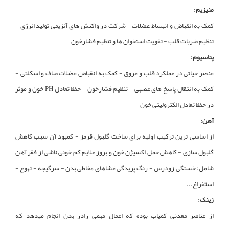
منیزیم
:
کمک به انقباض و انبساط عضلات - شرکت در واکنش های آنزیمی تولید انرژی -
تنظیم ضربات قلب - تقویت استخوان ها و تنظیم فشارخون
پتاسیوم:
عنصر حیاتی در عملکرد قلب و عروق - کمک به انقباض عضلات صاف و اسکلتی -
کمک به انتقال پاسخ های عصبی - تنظیم فشارخون - حفظ تعادل PH خون و موثر
در حفظ تعادل الکترولیتی خون
آهن:
از اساسی ترین ترکیب اولیه برای ساخت گلبول قرمز - کمبود آن سبب کاهش
گلبول سازی - کاهش حمل اکسیژن خون و بروز علایم کم خونی ناشی از فقر آهن
شامل: خستگی زودرس - رنگ پریدگی غشاهای مخاطی بدن - سرگیجه - تهوع -
استفراغ...
زینک:
از عناصر معدنی کمیاب بوده که اعمال مهمی رادر بدن انجام میدهد که