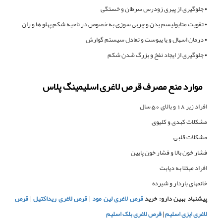
• جلوگیری از پیری زودرس سرطان و خستگی
• تقویت متابولیسم بدن و چربی سوزی به خصوص در ناحیه شکم پهلو ها و ران
• درمان اسهال و یا یبوست و تعادل سیستم گوارش
• جلوگیری از ایجاد نفخ و بزرگ شدن شکم
موارد منع مصرف قرص لاغری اسلیمینگ پلاس
افراد زیر 18 و بالای 50 سال
مشکلات کبدی و کلیوی
مشکلات قلبی
فشار خون بالا و فشار خون پایین
افراد مبتلا به دیابت
خانمهای باردار و شیرده
پیشنهاد بهین دارو:‌ خرید
قرص لاغری لین مود
|
قرص لاغری ریداکتیل
|
قرص
لاغری ایزی اسلیم
|
قرص لاغری بلک اسلیم