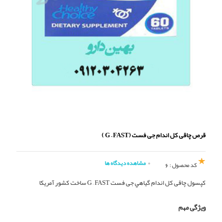
قرص چاقی کل اندام جی فست (G – FAST )
مشاهده دیدگاه ها
کد محصول : 6
کپسول چاقی کل اندام گياهي جی فست G – FAST ساخت کشور آمریکا
ویژگی مهم