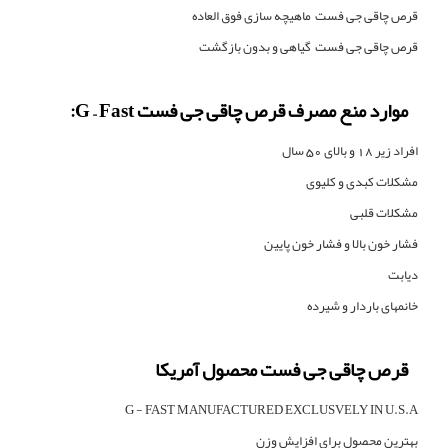
قرص چاقی جی فست ماهیچه سازی فوق العاده
قرص چاقی جی فست گیاهی و بدون بازگشت
موارد منع مصرف قرص چاقی جی فست
G – Fast
:
افراد زیر 18 و بالای 50 سال
مشکلات کبدی و کلیوی
مشکلات قلبی
فشار خون بالا و فشار خون پایین
دیابت
خانمهای باردار و شیرده
قرص چاقی جی فست محصول آمریکا
G - FAST MANUFACTURED EXCLUSVELY IN U.S.A
بهترین محصول برای افزایش وزن