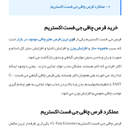
2 - عملکرد قرص چاقی جی فست اکستریم
خرید قرص چاقی جی فست اکستریم
قرص جی فست اکستریم یکی از
ق
وی ترین قرص های چاقی موجود در بازار
است
که سبب
ماهیچه ساز
و
افزایش وزن
و افزایش اشتها و افزایش سایز کل اندام و
صورت و ران و باسن بدون عوارض گیاهی و بدون بازگشت می شود.
اکثر افرادی که لاغر هستند مشکل جذب مواد غذایی دارند . یعنی با وجود اینکه
غذا زیاد می خورند ولی همچنان لاغر هستند ولی قرص چاقی گياهي جی فست G -
FAST با تنظيم متابوليسم بدن و با بالا بردن جذب مواد غذایی به طور چشم گیری
موجب چاقی عمومي و افزايش وزن مي شود.
عملکرد قرص چاقی جی فست اکستریم
قرص چاقی جی فست اکستریم (G-Fast Extreme) یکی از پر طرفدار ترین مکمل