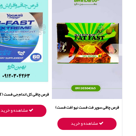
‹
قرص چاقی کل اندام جی فست (G – FAST )
قرص چاقی سوپر فت فست نیو (فت فست)
مشاهده و خرید
مشاهده و خرید