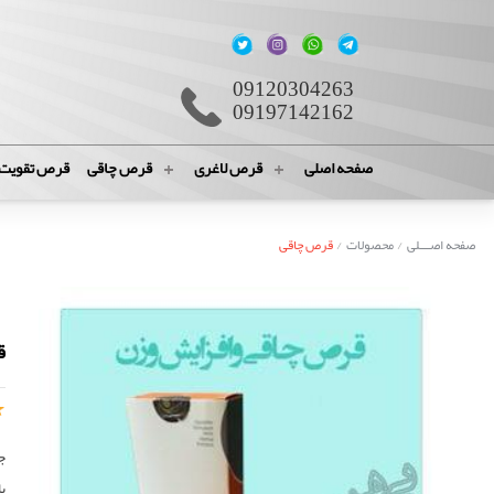
09120304263
09197142162
صفحه اصلی
قرص لاغری
قرص چاقی
قرص تقویت
صفحه اصـــلی
/
محصولات
/
قرص چاقی
قو
ب