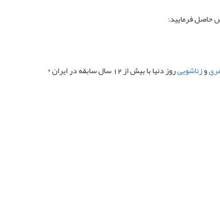
س حاصل فرمایید:
غری
و
زناشویی
روز دنیا با بیش از 12 سال سابقه در ایران *