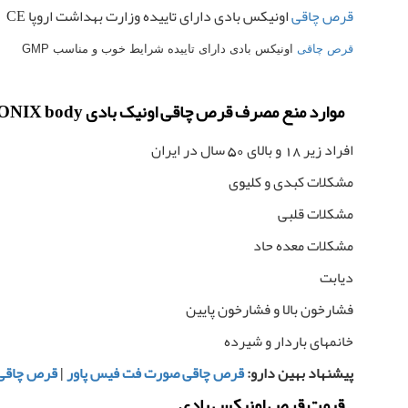
قرص چاقی
اونیکس بادی دارای تاییده وزارت بهداشت اروپا CE
قرص چاقی
اونیکس بادی دارای تاییده شرایط خوب و مناسب GMP
موارد منع مصرف قرص چاقی اونیک بادی ONIX body
افراد زیر 18 و بالای 50 سال در ایران
مشکلات کبدی و کلیوی
مشکلات قلبی
مشکلات معده حاد
دیابت
فشارخون بالا و فشارخون پایین
خانمهای باردار و شیرده
پیشنهاد بهین دارو:
قرص چاقی صورت فت فیس پاور
|
قرص چاقی
قیمت قرص اونیکس بادی