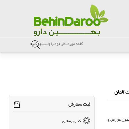
ثبت سفارش
خت آلمان 100 در صد گیاهی و بدون عوارض و
کد رجیستری :